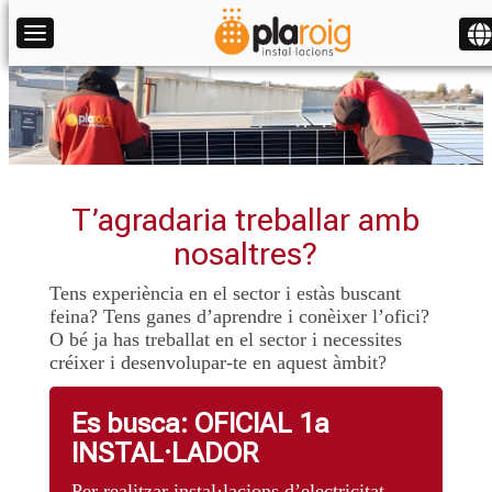
Tog
Toggle navigation
T’agradaria treballar amb
nosaltres?
Tens experiència en el sector i estàs buscant
feina? Tens ganes d’aprendre i conèixer l’ofici?
O bé ja has treballat en el sector i necessites
créixer i desenvolupar-te en aquest àmbit?
Es busca: OFICIAL 1a
INSTAL·LADOR
Per realitzar instal·lacions d’electricitat,