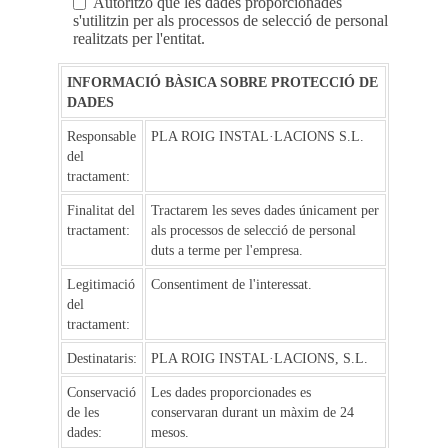
Autoritzo que les dades proporcionades
s'utilitzin per als processos de selecció de personal
realitzats per l'entitat.
INFORMACIÓ BÀSICA SOBRE PROTECCIÓ DE
DADES
Responsable
PLA ROIG INSTAL·LACIONS S.L.
del
tractament:
Finalitat del
Tractarem les seves dades únicament per
tractament:
als processos de selecció de personal
duts a terme per l'empresa.
Legitimació
Consentiment de l'interessat.
del
tractament:
Destinataris:
PLA ROIG INSTAL·LACIONS, S.L.
Conservació
Les dades proporcionades es
de les
conservaran durant un màxim de 24
dades:
mesos.