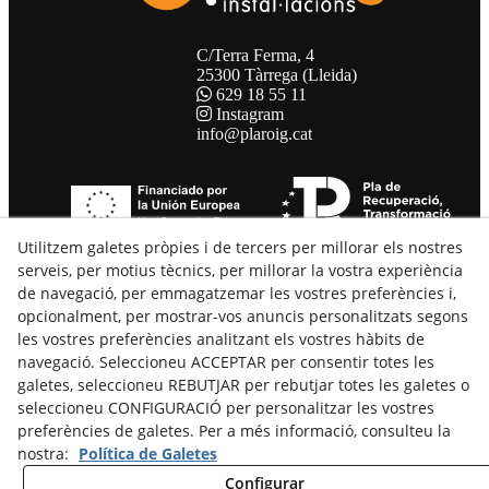
C/Terra Ferma, 4
25300 Tàrrega (Lleida)
629 18 55 11
Instagram
info@plaroig.cat
Utilitzem galetes pròpies i de tercers per millorar els nostres
serveis, per motius tècnics, per millorar la vostra experiència
Avis Legal
de navegació, per emmagatzemar les vostres preferències i,
Política de Cookies
opcionalment, per mostrar-vos anuncis personalitzats segons
Política de Privacitat
les vostres preferències analitzant els vostres hàbits de
Declaració d'Accessibilitat
navegació. Seleccioneu ACCEPTAR per consentir totes les
galetes, seleccioneu REBUTJAR per rebutjar totes les galetes o
seleccioneu CONFIGURACIÓ per personalitzar les vostres
preferències de galetes. Per a més informació, consulteu la
© 08/2026 Pla Roig Instal·lacions - Tots els drets reservats.
nostra:
Política de Galetes
Configurar